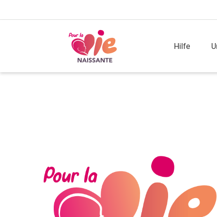
Hilfe
U